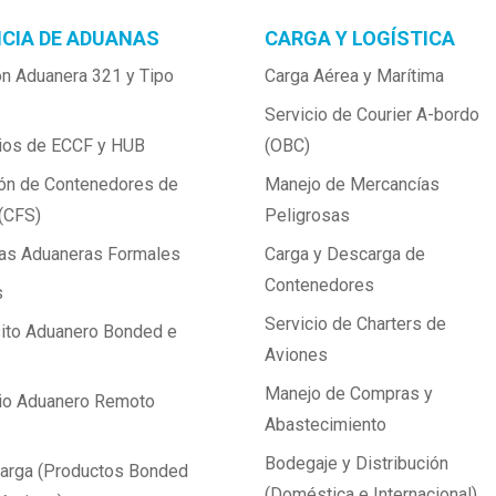
CIA DE ADUANAS
CARGA Y LOGÍSTICA
n Aduanera 321 y Tipo 
Carga Aérea y Marítima
Servicio de Courier A-bordo 
cios de ECCF y HUB
(OBC)
ón de Contenedores de 
Manejo de Mercancías 
(CFS)
Peligrosas
das Aduaneras Formales
Carga y Descarga de 
Contenedores
s
Servicio de Charters de 
to Aduanero Bonded e 
Aviones
Manejo de Compras y 
io Aduanero Remoto 
Abastecimiento
Bodegaje y Distribución 
arga (Productos Bonded 
(Doméstica e Internacional)