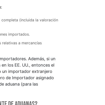
n:
completa (incluida la valoración
ienes importados.
 relativas a mercancías
s importadores. Además, si un
 en los EE. UU., entonces el
 un importador extranjero
ero de Importador asignado
de aduana (para las
nte de aduanas?