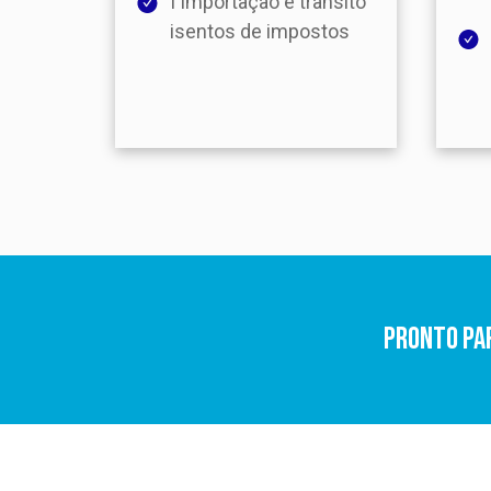
I Importação e trânsito
isentos de impostos
Pronto pa