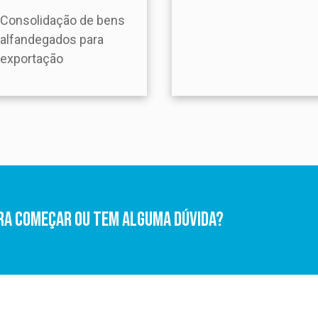
Consolidação de bens
alfandegados para
exportação
ra começar ou tem alguma dúvida?