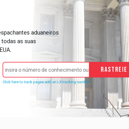
espachantes aduaneiros
 todas as suas
 EUA.
Rastreie
Click here to track pages with an LX tracking number.