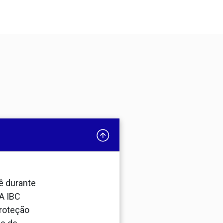
ê durante
A IBC
roteção